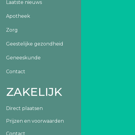
Laatste nieuws
Apotheek
Zorg
Geestelijke gezondheid
Geneeskunde
Contact
ZAKELIJK
Direct plaatsen
Prijzen en voorwaarden
Contact